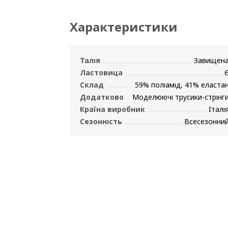
Характеристики
Талія
Завищен
Ластовица
Склад
59% поліамід, 41% еласта
Додатково
Моделюючі трусики-стрінг
Країна виробник
Італі
Сезонність
Всесезонни