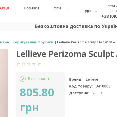
пн-нд с
Акції
новинки
хіти
пятн
УКР
+38 (09
Безкоштовна доставка по Україні 
лизна
Коригувальні трусики
Leilieve Perizoma Sculpt Art 4630
Leilieve Perizoma Sculpt
В наявності
Бренд:
Leilieve
Код товару:
3410008
805.80
Доступно:
20
шт.
грн