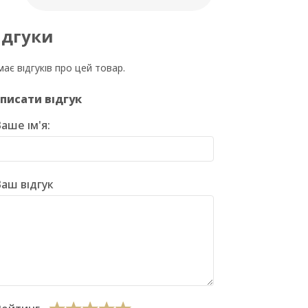
ідгуки
ає відгуків про цей товар.
писати відгук
аше ім'я:
аш відгук