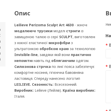
Опис
В
Нем
Leilieve Perizoma Sculpt Art 4630
- жіночі
а
моделюючі трусики
моделі
стрінги
із
Є
На
завищеною талією із серії
SCULPT
, виготовлені
н
з ніжної еластичної
мікрофібри
з
В
и
ультратонкою
обробкою краю
за технологією
я
Invisible-line
, завдяки якій вони
практично
й
непомітні
навіть під
облягаючим
одягом.
В
Силіконова стрічка
по лінії пояса забезпечує
комфортне носіння, гігієнічна бавовняна
ластовиця. Спереду нанесено логотип
LEILIEVE. Сезонність:
Всесезонний.
Виробник:
Leilieve (Лейлів).
Країна виробник:
Італія.