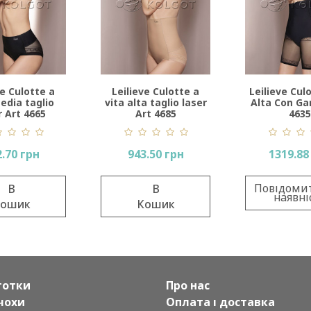
ve Culotte a
Leilieve Culotte Vita
Sielei Comf
a taglio laser
Alta Con Gamba Art
1845
rt 4685
4635
618.12
.50 грн
1319.88 грн
В
Повідомити про
В
Кош
наявність
ошик
готки
Про нас
чохи
Оплата і доставка