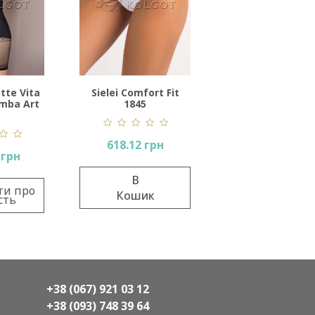
ort Fit
Sielei Comfort Fit
1849
 грн
776.22 грн
В
ик
Кошик
+38 (067) 921 03 12
+38 (093) 748 39 64