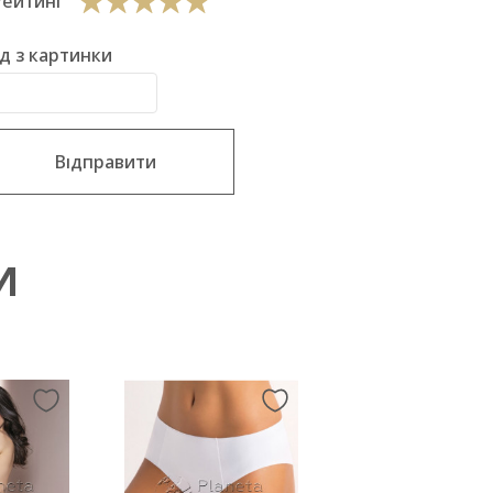
Рейтинг
д з картинки
Відправити
И