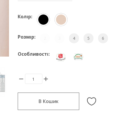
Колір:
Розмір:
2
3
4
5
6
Особливості:
В Кошик