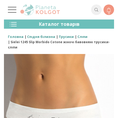
0
Колготки
Каталог товарів
Панчохи
Спідня Білизна
Головна
Спідня білизна
Трусики
Сліпи
Лосини (легінси)
Sielei 1245 Slip Morbido Cotone жіночі бавовняні трусики-
Шкарпетки Та Гольфи
сліпи
Спортивний Одяг
Для Чоловіків
Для Дітей
Бренди