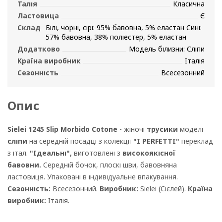
Талія
Класична
Ластовица
Є
Склад
Білі, чорні, сірі: 95% бавовна, 5% еластан Сині:
57% бавовна, 38% поліестер, 5% еластан
Додатково
Модель білизни: Сліпи
Країна виробник
Італія
Сезонність
Всесезонний
Опис
Sielei 1245 Slip Morbido Cotone
- жіночі
трусики
моделі
сліпи
на середній посадці з колекції
"I PERFETTI"
переклад
з італ.
"Ідеальні",
виготовлені з
високоякісної
бавовни.
Середній бочок, плоскі шви, бавовняна
ластовиця. Упаковані в індивідуальне впакування.
Сезонність:
Всесезонний.
Виробник:
Sielei (Сієлей).
Країна
виробник:
Італія.