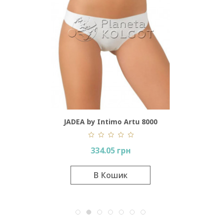
JADEA by Intimo Artu 8000
JAD
334.05 грн
В Кошик