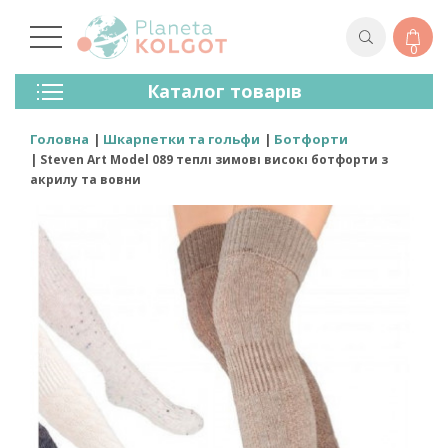
0
Колготки
Каталог товарів
Панчохи
Спідня Білизна
Головна
Шкарпетки та гольфи
Ботфорти
Лосини (легінси)
Steven Art Model 089 теплі зимові високі ботфорти з
Шкарпетки Та Гольфи
акрилу та вовни
Спортивний Одяг
Для Чоловіків
Для Дітей
Бренди