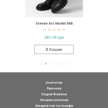
899
Steven Art Model 068
Lor
361.10 грн
В Кошик
Колготки
Панчохи
Спідня білизна
Лосини (легінси)
Шкарпетки та гольфи