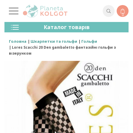
0
Колготки
Каталог товарів
Панчохи
Спідня Білизна
Головна
Шкарпетки та гольфи
Гольфи
Лосини (легінси)
Lores Scacchi 20 Den gambaletto фантазійні гольфи з
Шкарпетки Та Гольфи
візерунком
Спортивний Одяг
Для Чоловіків
Для Дітей
Бренди