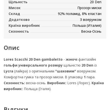
Щільність
20 Den
Мисок
Прозорі миски
Склад
92% поліамід, 8% еластан
Додатково
З візерунком
Країна виробник
Польша (Италия)
Сезонність
Весна-Осінь
Опис
Lores Scacchi 20 Den gambaletto
-
жіночі
фантазійні
гольфи універсального розміру
щільністю
20 Den
із
Lycra
(лайкра) з оригінальним
"шаховим"
візерунком.
Комфортна гумка та прозорі миски. В упаковці
1
пара.
Сезонність:
весна-осінь.
Виробник:
Lores (Лорес).
Країна
виробник:
Польща (Італія).
Відгуки