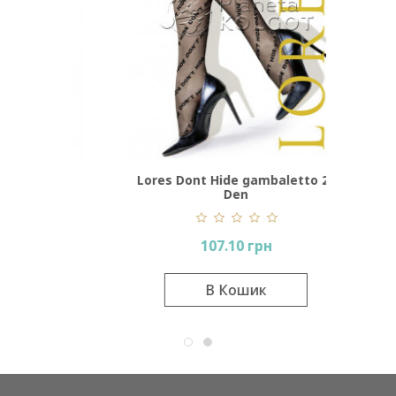
to
Lores Dont Hide gambaletto 20
Den
107.10 грн
В Кошик