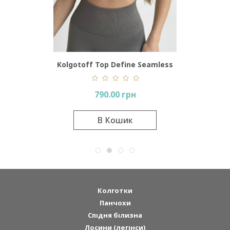
rgy
Kolgotoff Top Define Seamless
G
790.00 грн
В Кошик
Колготки
Панчохи
Спідня білизна
Лосини (легінси)