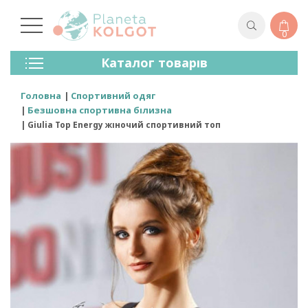
0
Колготки
Каталог товарів
Панчохи
Спідня Білизна
Головна
Спортивний одяг
Лосини (легінси)
Безшовна спортивна білизна
Шкарпетки Та Гольфи
Giulia Top Energy жіночий спортивний топ
Спортивний Одяг
Для Чоловіків
Для Дітей
Бренди