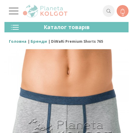
0
Колготки
Каталог товарів
Панчохи
Спідня Білизна
Головна
Бренди
DiWaRi Premium Shorts 765
Лосини (легінси)
Шкарпетки Та Гольфи
Спортивний Одяг
Для Чоловіків
Для Дітей
Бренди