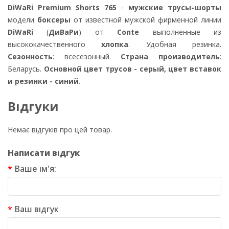
DiWaRi Premium Shorts 765
-
мужские трусы-шорты
модели
боксеры
от известной мужской фирменной линии
DiWaRi
(
ДиВаРи
) от
Conte
выполненные из
высококачественного
хлопка
. Удобная резинка.
Сезонность
: всесезонный.
Страна производитель
:
Беларусь.
Основной цвет трусов - серый, цвет вставок
и резинки - синий.
Відгуки
Немає відгуків про цей товар.
Написати відгук
Ваше ім'я:
Ваш відгук