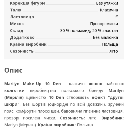
Корекція фігури
Без утяжки
Талія
Класична
Ластовица
Є
Мисок
Прозорі миски
Склад
80 % полиамид, 20 % эластан
Додатково
Без малюнка
Країна виробник
Польща
Сезонність
Літо
Опис
Marilyn Make-Up 10 Den
- класичні
жіночі
найтонші
колготки
виробництва польського бренду
Marilyn
(Мерілін)
щільністю
10 Den
створюють
ефект "другої
шкіри".
Без шортів (однорідні по всій довжині), зручний
пояс, комфортні плоскі шви, бавовняна гігієнічна ластовиця,
прозорі посилені миски.
Сезонність:
літо.
Виробник:
Marilyn (Мерілін).
Країна виробник:
Польща.