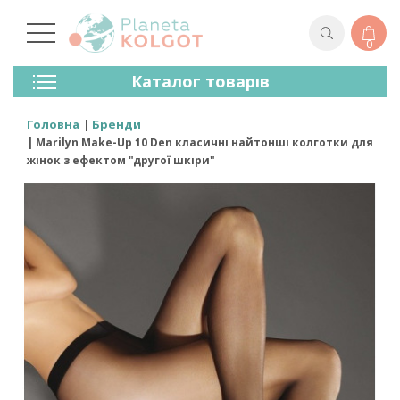
0
Колготки
Каталог товарів
Панчохи
Спідня Білизна
Головна
Бренди
Лосини (легінси)
Marilyn Make-Up 10 Den класичні найтонші колготки для
Шкарпетки Та Гольфи
жінок з ефектом "другої шкіри"
Спортивний Одяг
Для Чоловіків
Для Дітей
Бренди